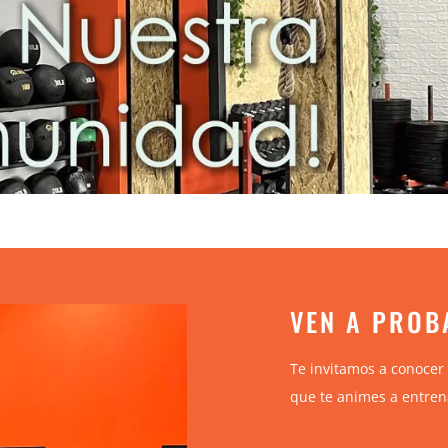
VEN A PROB
Te invitamos a conocer 
que te animes a entren